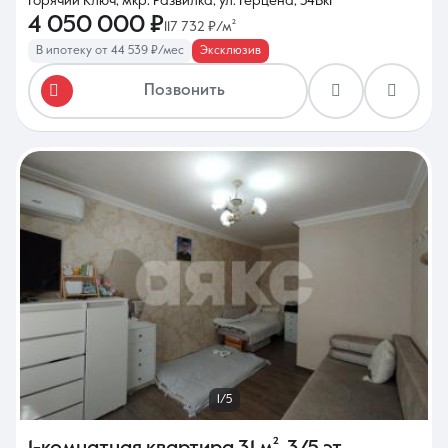
Горячий Ключ, мкр. Развилка, ул. Герцена, 54Вк1
4 050 000 ₽
117 732 ₽/м²
В ипотеку от 44 539 ₽/мес
Эксклюзив
Позвонить
1/5