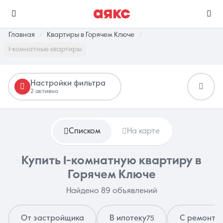
Главная
Квартиры в Горячем Ключе
1-комнатные квартиры
г. Горячий Ключ
Настройки фильтра
2 активно
Избранное
Сравнение
0 объявлений
0 объявлений
Списком
На карте
Недвижимость
Услуги
Купить 1-комнатную квартиру в
Горячем Ключе
Найдено 89 объявлений
О компании
Контакты
От застройщика
В ипотеку
С ремонто
75