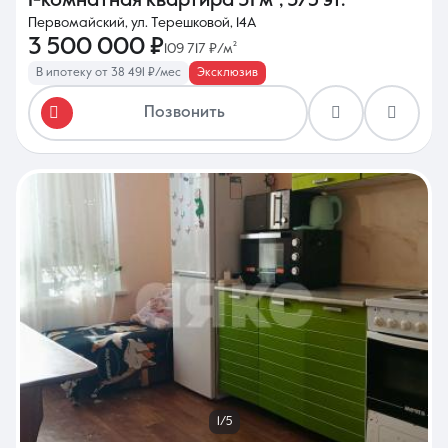
1-комнатная квартира
31 м²
,
3/5 эт.
Первомайский, ул. Терешковой, 14А
3 500 000 ₽
109 717 ₽/м²
В ипотеку от 38 491 ₽/мес
Эксклюзив
Позвонить
1/5