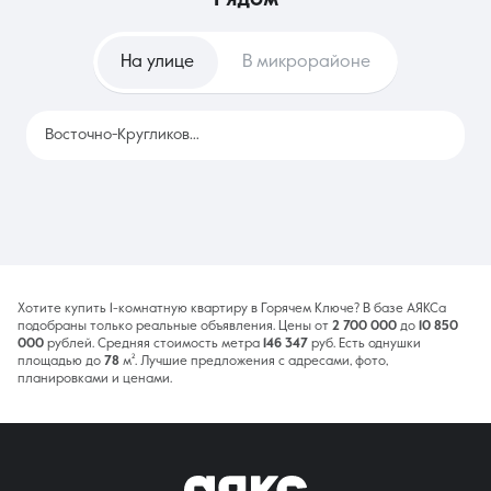
На улице
В микрорайоне
Восточно-Кругликовская
90
Хотите купить 1-комнатную квартиру в Горячем Ключе? В базе АЯКСа
подобраны только реальные объявления. Цены от
2 700 000
до
10 850
000
рублей. Средняя стоимость метра
146 347
руб. Есть однушки
площадью до
78
м². Лучшие предложения с адресами, фото,
планировками и ценами.