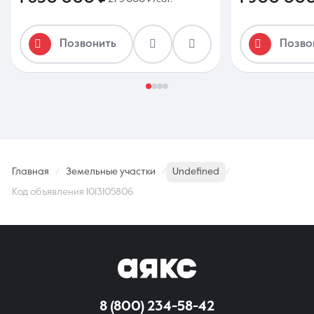
Позвонить
Позво
Главная
Земельные участки
Undefined
Код объявления 1013105806
8 (800) 234-58-42