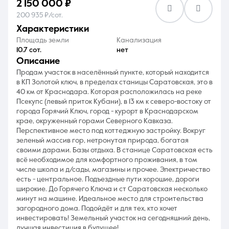
2 150 000 ₽
200 935 ₽/сот.
характеристики
Площадь земли
Канализация
10.7 сот.
нет
описание
8 (861) 297-00-00
Продам участок в населённый пункте, который находится
в КП Золотой ключ, в пределах станицы Саратовская, это в
Ежедневно с 08:30 до 20:00
40 км от Краснодара. Которая расположилась на реке
Псекупс (левый приток Кубани), в 13 км к северо-востоку от
города Горячий Ключ, город - курорт в Краснодарском
крае, окруженный горами Северного Кавказа.
Перспективное место под коттеджную застройку. Вокруг
зеленый массив гор, нетронутая природа, богатая
своими дарами. Базы отдыха. В станице Саратовская есть
всё необходимое для комфортного проживания, в том
числе школа и д/сады, магазины и прочее. Электричество
есть - центральное. Подъездные пути хорошие, дороги
широкие. До Горячего Ключа и ст Саратовская несколько
минут на машине. Идеальное место для строительства
загородного дома. Подойдёт и для тех, кто хочет
инвестировать! Земельный участок на сегодняшний день,
лучшая инвестиция в будущее!