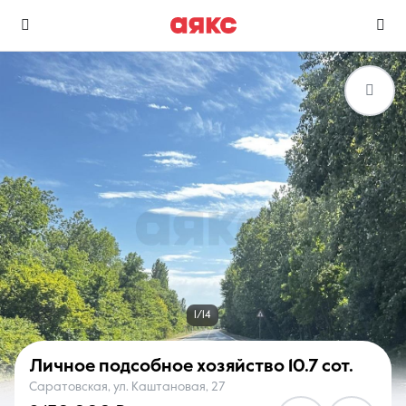
г. Горячий Ключ
Избранное
Сравнение
0 объявлений
0 объявлений
Недвижимость
Услуги
1/14
Личное подсобное хозяйство
10.7 сот.
Саратовская, ул. Каштановая, 27
О компании
Контакты