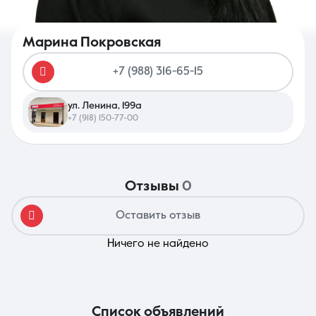
Марина Покровская
+7 (988) 316-65-15
8 (861) 297-00-00
ул. Ленина, 199а
Ежедневно с 08:30 до 20:00
+7 (918) 150-77-00
отзывы
0
Оставить отзыв
Ничего не найдено
список объявлений